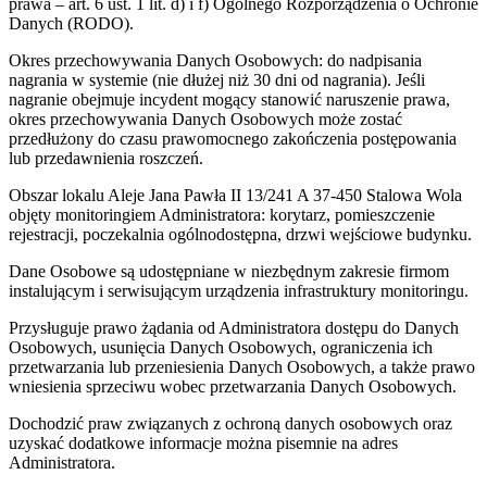
prawa – art. 6 ust. 1 lit. d) i f) Ogólnego Rozporządzenia o Ochronie
Danych (RODO).
Okres przechowywania Danych Osobowych: do nadpisania
nagrania w systemie (nie dłużej niż 30 dni od nagrania). Jeśli
nagranie obejmuje incydent mogący stanowić naruszenie prawa,
okres przechowywania Danych Osobowych może zostać
przedłużony do czasu prawomocnego zakończenia postępowania
lub przedawnienia roszczeń.
Obszar lokalu Aleje Jana Pawła II 13/241 A 37-450 Stalowa Wola
objęty monitoringiem Administratora: korytarz, pomieszczenie
rejestracji, poczekalnia ogólnodostępna, drzwi wejściowe budynku.
Dane Osobowe są udostępniane w niezbędnym zakresie firmom
instalującym i serwisującym urządzenia infrastruktury monitoringu.
Przysługuje prawo żądania od Administratora dostępu do Danych
Osobowych, usunięcia Danych Osobowych, ograniczenia ich
przetwarzania lub przeniesienia Danych Osobowych, a także prawo
wniesienia sprzeciwu wobec przetwarzania Danych Osobowych.
Dochodzić praw związanych z ochroną danych osobowych oraz
uzyskać dodatkowe informacje można pisemnie na adres
Administratora.